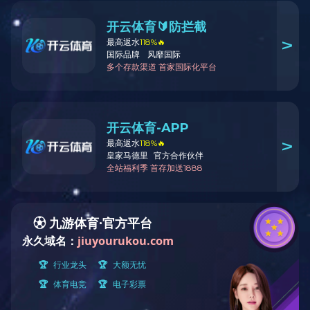
网站首页
关于我们
新闻资讯
产品展示
工
产品展示
产品展示
国标法兰
视镜