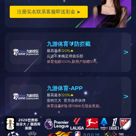
不锈钢法兰
对焊法兰
带颈对焊美标法兰
大型换热器管板
快装法兰
产品详情
人孔圈
[上一条]：
盲板法兰
容器法兰
[下一条]：
盲板法兰
容器管板法兰
八字法兰