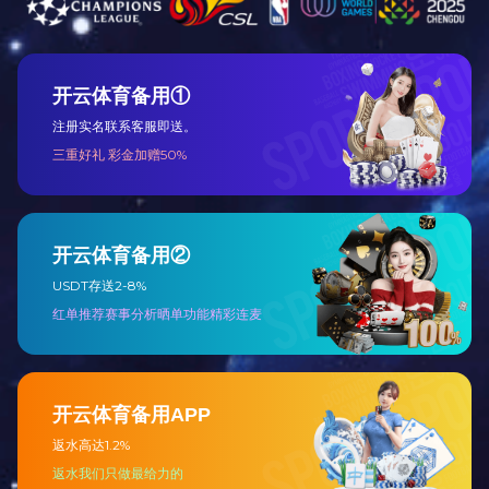
开云综合app官方官网
温州标准人孔
标准不锈钢法兰
热销产品
开云综合app官方官
网
[2022/12/12]
开云综合app官方官
网
[2022/12/12]
开云综合app官方官