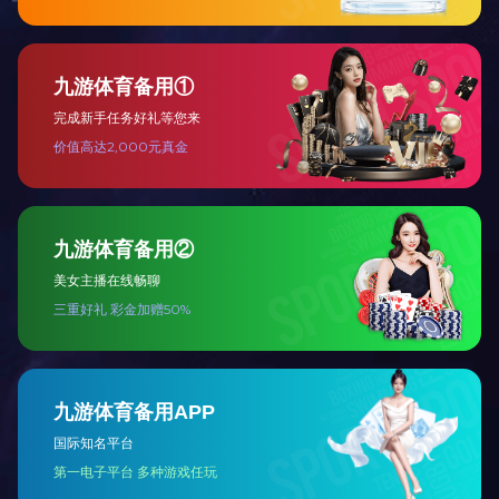
网
[2022/12/12]
开云综合app官方官
网
[2022/12/12]
开云综合app官方官
网
[2022/12/12]
开云(中国)
CONTACT US
全国服务热线：
+18257789666
开云综合app官方官网
地址：温州经济技术开发区永强大
道1341号
联系人：18257789666（同微信）